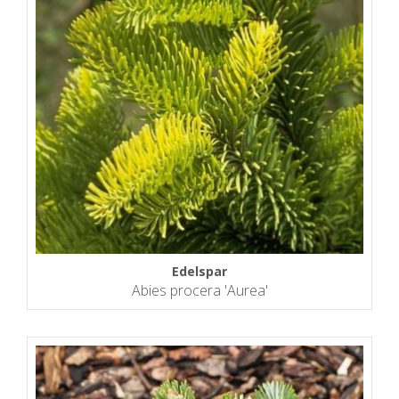
Edelspar
Abies procera 'Aurea'