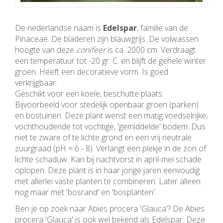
De nederlandse naam is
Edelspar
, familie van de
Pinaceae. De bladeren zijn blauwgrijs. De volwassen
hoogte van deze
conifeer
is ca. 2000 cm. Verdraagt
een temperatuur tot -20 gr. C. en blijft de gehele winter
groen. Heeft een decoratieve vorm. Is goed
verkrijgbaar.
Geschikt voor een koele, beschutte plaats.
Bijvoorbeeld voor stedelijk openbaar groen (parken)
en bostuinen. Deze plant wenst een matig voedselrijke,
vochthoudende tot vochtige, 'gemiddelde' bodem. Dus
niet te zware of te lichte grond en een vrij neutrale
zuurgraad (pH = 6 - 8). Verlangt een plekje in de zon of
lichte schaduw. Kan bij nachtvorst in april-mei schade
oplopen. Deze plant is in haar jonge jaren eenvoudig
met allerlei vaste planten te combineren. Later alleen
nog maar met 'bosrand' en 'bosplanten'.
Ben je op zoek naar Abies procera 'Glauca'? De Abies
procera 'Glauca' is ook wel bekend als Edelspar. Deze