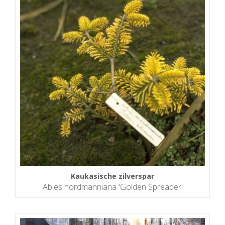
Kaukasische zilverspar
Abies nordmanniana 'Golden Spreader'