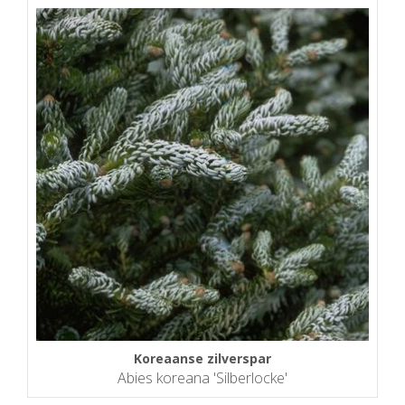
Koreaanse zilverspar
Abies koreana 'Silberlocke'