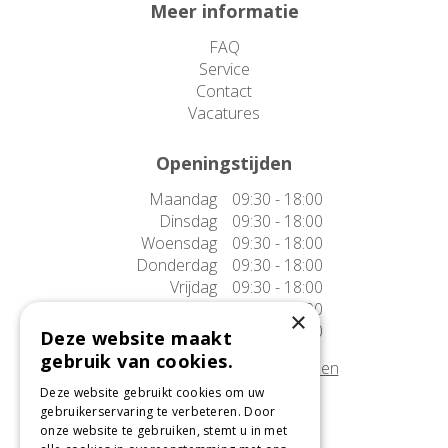
Meer informatie
FAQ
Service
Contact
Vacatures
Openingstijden
Maandag
09:30 - 18:00
Dinsdag
09:30 - 18:00
Woensdag
09:30 - 18:00
Donderdag
09:30 - 18:00
Vrijdag
09:30 - 18:00
Zaterdag
09:30 - 17:00
×
Zondag
10:00 - 17:00
Deze website maakt
gebruik van cookies.
Afwijkende openingstijden tonen
Deze website gebruikt cookies om uw
gebruikerservaring te verbeteren. Door
Onze locatie
onze website te gebruiken, stemt u in met