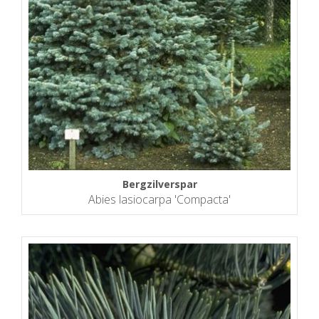
Bergzilverspar
Abies lasiocarpa 'Compacta'