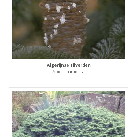
Algerijnse zilverden
Abies numidica