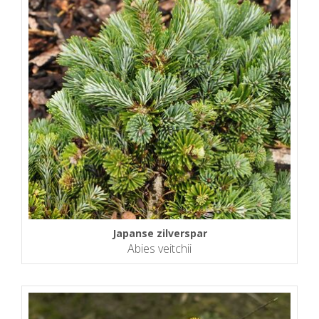
Japanse zilverspar
Abies veitchii