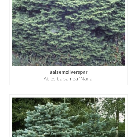
Balsemzilverspar
Abies balsamea 'Nana'